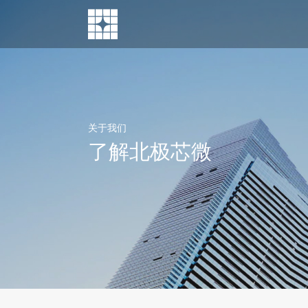
ABOUT US
NEWS
消费电子
汽车电子
安防监控
智能家居
智能工业
关于我们
了解北极芯微
见证我们前进的脚步
了解北极芯微
敏捷而高效，为用户提供更好的交互体验
独具“慧眼” ，为智慧出行提供强大支撑
看得更清，全方位守护人员和财产安全
智慧无处不在，为你打造方便的生活环境
助力智能制造新时代
dToF传感器模组-DTS6010
消费电子
汽