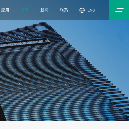
应用
关于
新闻
联系
ENG
于我们
闻中心
入我们
动中心
dToF传感器模组-DTS6004
dToF传
家居
智能工业