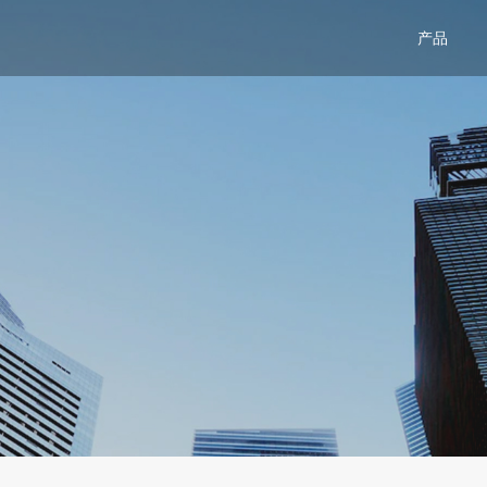
产品
关
新
加
活
dToF传感器模组-DTS6005
车电子
安防监控
智能