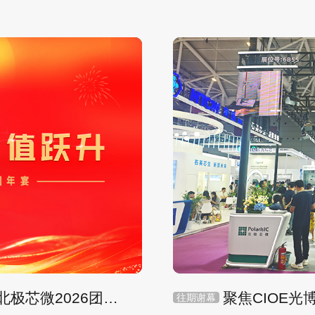
“硬核深耕 · 价值跃升”——北极芯微2026团年宴圆满举行
往期谢幕