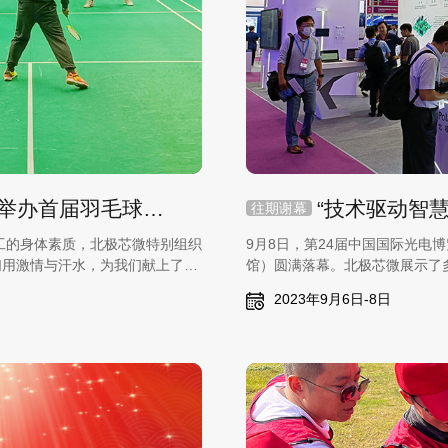
谁“羽”争锋！北极芯微成功举办首届羽毛球比赛
往期谢幕
员工的身体素质，北极芯微特别组织
9月8日，第24届中国国际光电博
们用激情与汗水，为我们献上了一
馆）圆满落幕。北极芯微展示了
的技术成果，同时还展示了多个
2023年9月6日-8日
活的理解和探讨。