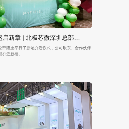
“芯”梦启航，盛启新章 | 北极芯微深圳总部乔迁新址
深圳总部隆重举行了新址乔迁仪式，公司股东、合作伙伴
贺乔迁新禧。