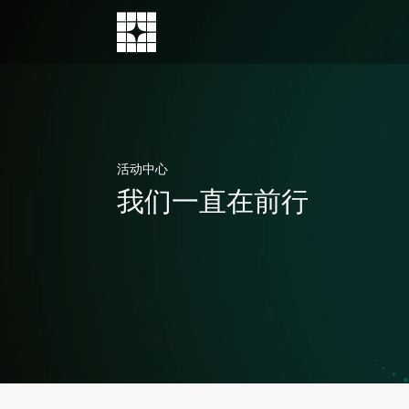
ABOUT US
NEWS
消费电子
汽车电子
安防监控
智能家居
智能工业
活动中心
了解北极芯微
见证我们前进的脚步
我们一直在前行
敏捷而高效，为用户提供更好的交互体验
独具“慧眼” ，为智慧出行提供强大支撑
看得更清，全方位守护人员和财产安全
智慧无处不在，为你打造方便的生活环境
助力智能制造新时代
dToF传感器模组-DTS6010
消费电子
汽