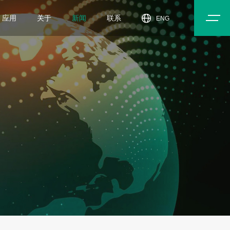
应用
关于
新闻
联系
ENG
于我们
闻中心
入我们
动中心
dToF传感器模组-DTS6004
dToF传
家居
智能工业