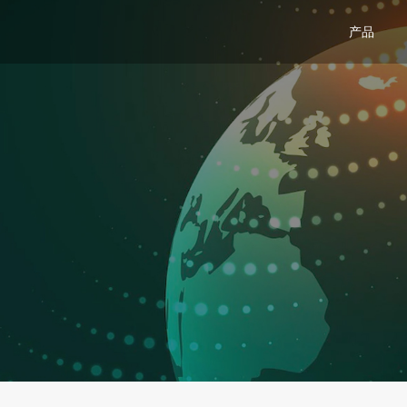
产品
关
新
加
活
dToF传感器模组-DTS6005
车电子
安防监控
智能