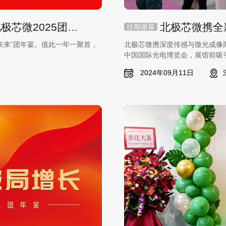
“芯梦砥砺 硬拼未来”——北极芯微2025团年宴圆满举行
往期谢幕
拼未来”团年宴。值此一年一聚首，
北极芯微携深度传感与微光成像
中国国际光电博览会，展馆前吸
极高的关注度。
2024年09月11日