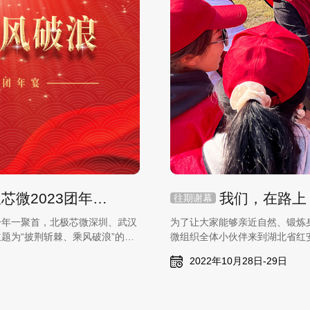
“披荆斩棘 乘风破浪”—北极芯微2023团年宴圆满举办
我们，在路上
往期谢幕
一年一聚首，北极芯微深圳、武汉
为了让大家能够亲近自然、锻炼身
题为“披荆斩棘、乘风破浪”的
微组织全体小伙伴来到湖北省红
2022年10月28日-29日