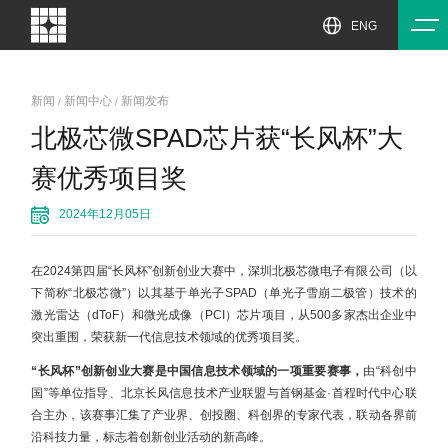
ENG
ABOUT
NEWS
关于我
新闻中
新闻
新闻中心
新闻发布
/
/
们
心
消费电子
汽车电子
安防监控
智能家居
智能工业
US
见证我们前进的脚
北极芯微SPAD芯片获“长风杯”大
加入我
活动中
步
敏捷而高效，为用户提供更好的交互体验
独具“慧眼” ，为智慧出行提供强大支撑
看得更清，全方位守护人员和财产安全
智慧无处不在，为你打造方便的生活环境
助力智能制造新时代
了解北极芯微
们
心
消费电子
汽车电子
安防监控
智能家居
智能工业
dToF传感器模组-
dToF传感器模组-
dToF传感器模组-
dTo
赛优秀项目奖
DTS6010
DTS6005
DTS6004
D
2024年12月05日
在2024第四届“长风杯”创新创业大赛中，深圳北极芯微电子有限公司（以
下简称“北极芯微”）以其基于单光子SPAD（单光子雪崩二极管）技术的
激光雷达（dToF）和微光成像（PCI）芯片项目，从500多家杰出企业中
突出重围，荣获新一代信息技术领域的优秀项目奖。
“长风杯”创新创业大赛是中国信息技术领域的一项重要赛事，
由“科创中
国”等单位指导、北京长风信息技术产业联盟与首钢基金·首程时代中心联
合主办，该赛事汇集了产业界、创投圈、科创界的专家代表，联动各界前
沿科技力量，标志着创新创业活动的新高峰。